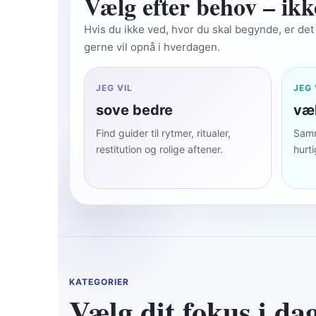
Vælg efter behov – ikk
Hvis du ikke ved, hvor du skal begynde, er det h
gerne vil opnå i hverdagen.
JEG VIL
JEG 
sove bedre
væl
Find guider til rytmer, ritualer,
Samm
restitution og rolige aftener.
hurti
KATEGORIER
Vælg dit fokus i da