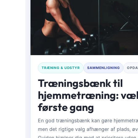
TRÆNING & UDSTYR
SAMMENLIGNING
OPDA
Træningsbænk til
hjemmetræning: vælg
første gang
En god træningsbænk kan gøre hjemmetræn
men det rigtige valg afhænger af plads, øv
Guiden hjælper dig med at prioritere uden 