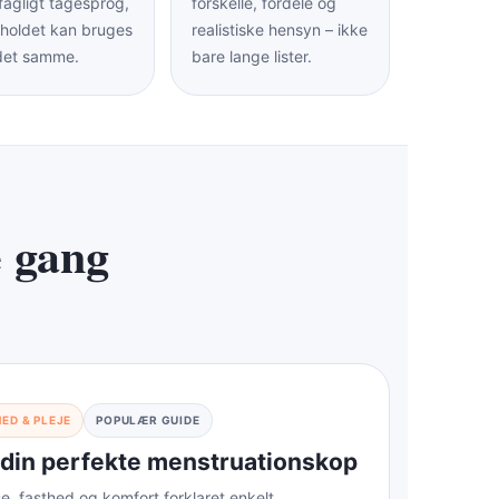
fagligt tågesprog,
forskelle, fordele og
dholdet kan bruges
realistiske hensyn – ikke
det samme.
bare lange lister.
e gang
ED & PLEJE
POPULÆR GUIDE
 din perfekte menstruationskop
se, fasthed og komfort forklaret enkelt.