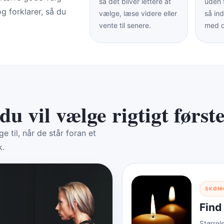
så det bliver lettere at
uden 
g forklarer, så du
vælge, læse videre eller
så in
vente til senere.
med 
du vil vælge rigtigt først
 til, når de står foran et
k.
SKØNH
Find
Størrel