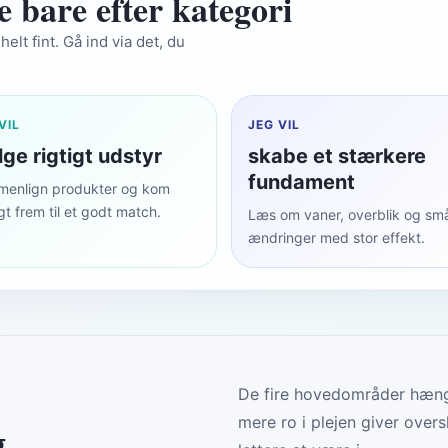
e bare efter kategori
elt fint. Gå ind via det, du
VIL
JEG VIL
ge rigtigt udstyr
skabe et stærkere
fundament
enlign produkter og kom
gt frem til et godt match.
Læs om vaner, overblik og sm
ændringer med stor effekt.
De fire hovedområder hæng
g
mere ro i plejen giver ove