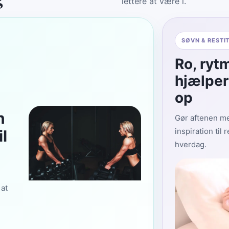
lettere at være i.
SØVN & RESTI
Ro, rytm
hjælper
op
n
Gør aftenen me
inspiration til 
l
hverdag.
 at