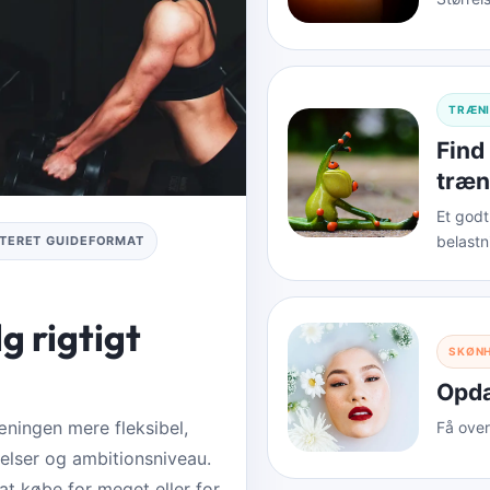
TRÆNI
Find
træn
Et godt
belastn
TERET GUIDEFORMAT
 rigtigt
SKØNH
Opda
ingen mere fleksibel,
Få over
elser og ambitionsniveau.
at købe for meget eller for