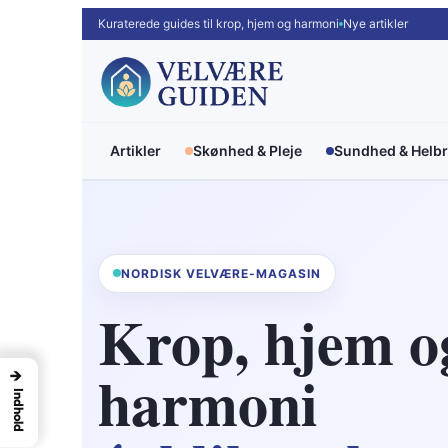
Spring
Kuraterede guides til krop, hjem og harmoni
Nye artikler
til
indhold
Artikler
Skønhed & Pleje
Sundhed & Helb
NORDISK VELVÆRE-MAGASIN
Krop, hjem o
harmoni
→
Indhold