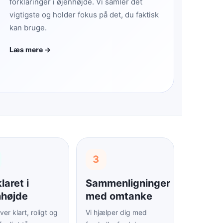
forklaringer i øjenhøjde. Vi samler det
vigtigste og holder fokus på det, du faktisk
kan bruge.
Læs mere →
3
laret i
Sammenligninger
nhøjde
med omtanke
iver klart, roligt og
Vi hjælper dig med