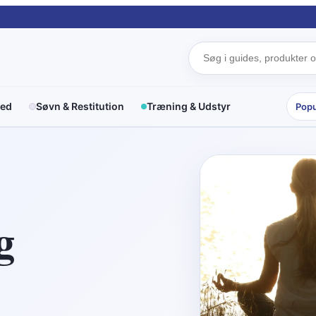
red
Søvn & Restitution
Træning & Udstyr
Popu
g