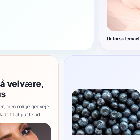
Udforsk temaet
å velvære,
us
er, men rolige genveje
lads til at puste ud.