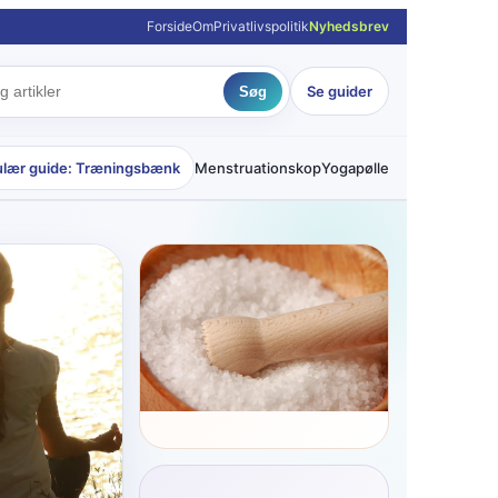
Forside
Om
Privatlivspolitik
Nyhedsbrev
Se guider
Søg
lær guide: Træningsbænk
Menstruationskop
Yogapølle