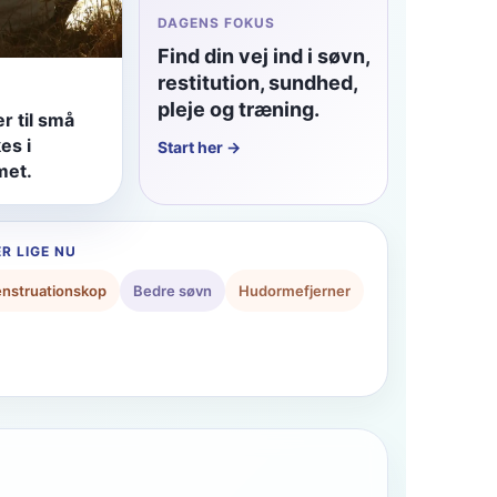
DAGENS FOKUS
Find din vej ind i søvn,
restitution, sundhed,
pleje og træning.
r til små
es i
Start her →
met.
R LIGE NU
nstruationskop
Bedre søvn
Hudormefjerner