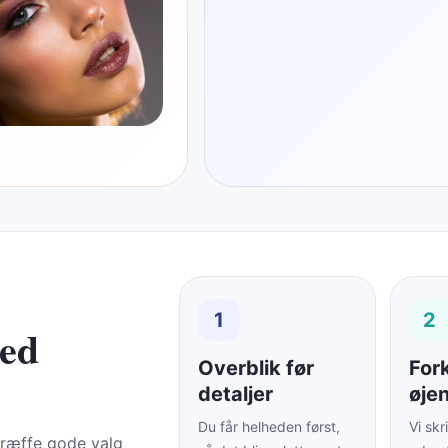
1
2
med
Overblik før
Fork
detaljer
øje
Du får helheden først,
Vi skr
 træffe gode valg