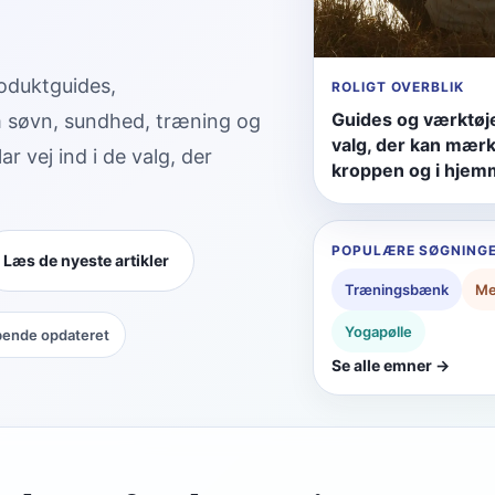
roduktguides,
ROLIGT OVERBLIK
Guides og værktøje
m søvn, sundhed, træning og
valg, der kan mærk
ar vej ind i de valg, der
kroppen og i hjem
POPULÆRE SØGNINGE
Læs de nyeste artikler
Træningsbænk
Me
Yogapølle
bende opdateret
Se alle emner →