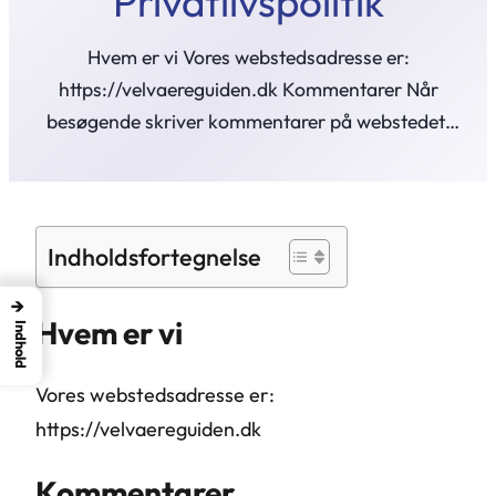
Privatlivspolitik
Hvem er vi Vores webstedsadresse er:
https://velvaereguiden.dk Kommentarer Når
besøgende skriver kommentarer på webstedet,
indsamler vi de data, som vises i
kommentarformularen, og også den besøgendes
IP-adresse og browserens user agent string…
Indholdsfortegnelse
→
Hvem er vi
Indhold
Vores webstedsadresse er:
https://velvaereguiden.dk
Kommentarer