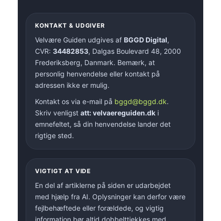
KONTAKT & UDGIVER
Velvære Guiden udgives af
BGGD Digital
,
CVR:
34482853
, Dalgas Boulevard 48, 2000
Frederiksberg, Danmark. Bemærk, at
personlig henvendelse eller kontakt på
adressen ikke er mulig.
Kontakt os via e-mail på
bggd@bggd.dk
.
Skriv venligst
att: velvaereguiden.dk
i
emnefeltet, så din henvendelse lander det
rigtige sted.
VIGTIGT AT VIDE
En del af artiklerne på siden er udarbejdet
med hjælp fra AI. Oplysninger kan derfor være
fejlbehæftede eller forældede, og vigtig
information bør altid dobbelttjekkes med