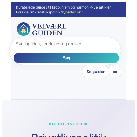
Spring
Kuraterede guides til krop, hjem og harmoni
Nye artikler
Forside
Om
Privatlivspolitik
Nyhedsbrev
til
indhold
Søg
Se guider
☰
ROLIGT OVERBLIK