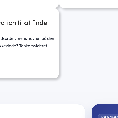
tion til at finde
rydsordet, mens navnet på den
ækkevidde? Tankemylderet
DOWNLO