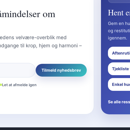
åmindelser om
Hent e
Gem en hur
og restitut
nedens velvære-overblik med
igennem.
indgange til krop, hjem og harmoni –
Aftenrut
Tjekliste
Tilmeld nyhedsbrev
Enkel hu
Let at afmelde igen
Se alle res