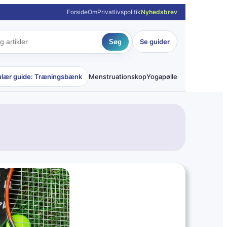
Forside
Om
Privatlivspolitik
Nyhedsbrev
Se guider
Søg
lær guide: Træningsbænk
Menstruationskop
Yogapølle