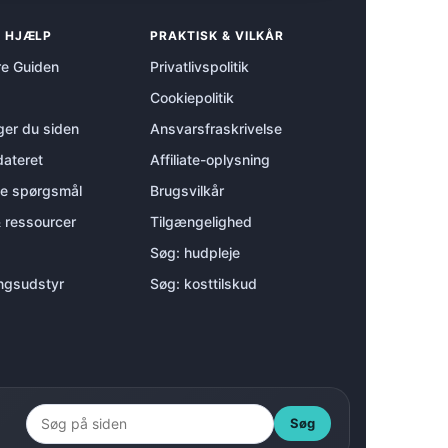
& HJÆLP
PRAKTISK & VILKÅR
e Guiden
Privatlivspolitik
Cookiepolitik
er du siden
Ansvarsfraskrivelse
ateret
Affiliate-oplysning
ede spørgsmål
Brugsvilkår
& ressourcer
Tilgængelighed
Søg: hudpleje
ngsudstyr
Søg: kosttilskud
Søg