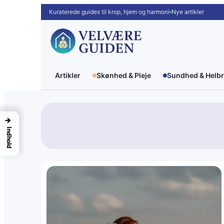
Spring
Kuraterede guides til krop, hjem og harmoni
Nye artikler
til
indhold
Artikler
Skønhed & Pleje
Sundhed & Helb
→
Indhold