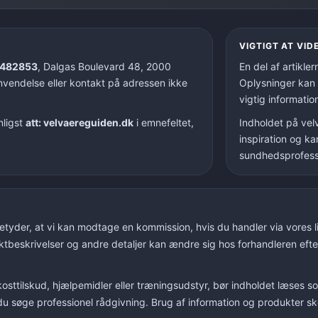
VIGTIGT AT VID
482853
, Dalgas Boulevard 48, 2000
En del af artikle
vendelse eller kontakt på adressen ikke
Oplysninger kan 
vigtig informatio
nligst
att: velvaereguiden.dk
i emnefeltet,
Indholdet på velv
inspiration og ka
sundhedsprofessi
etyder, at vi kan modtage en kommission, hvis du handler via vores lin
duktbeskrivelser og andre detaljer kan ændre sig hos forhandleren efte
, kosttilskud, hjælpemidler eller træningsudstyr, bør indholdet læses
ør du søge professionel rådgivning. Brug af information og produkter s