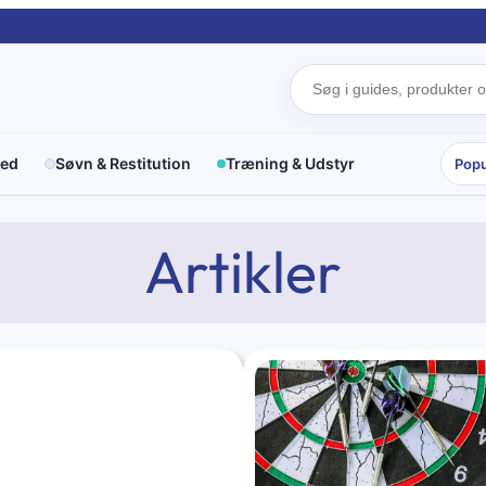
red
Søvn & Restitution
Træning & Udstyr
Popu
Artikler