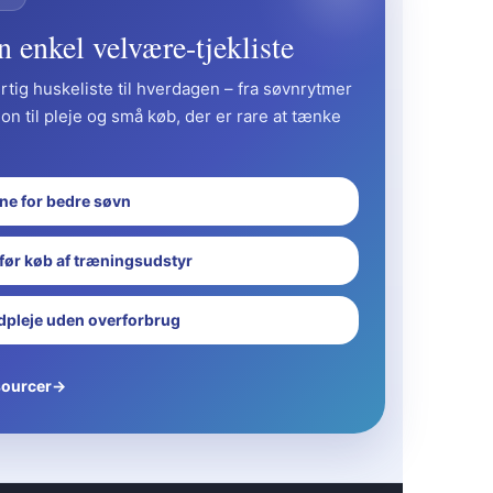
n enkel velvære-tjekliste
tig huskeliste til hverdagen – fra søvnrytmer
ion til pleje og små køb, der er rare at tænke
ine for bedre søvn
 før køb af træningsudstyr
dpleje uden overforbrug
sourcer
→