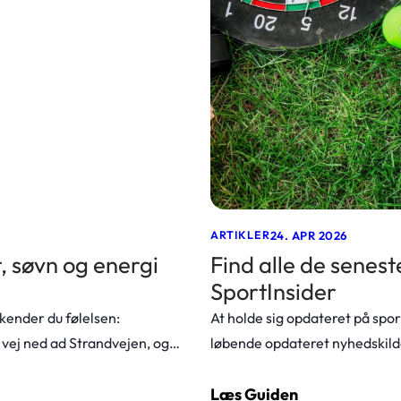
24. APR 2026
ARTIKLER
, søvn og energi
Find alle de senes
SportInsider
 kender du følelsen:
At holde sig opdateret på spor
 vej ned ad Strandvejen, og…
løbende opdateret nyhedskilde
Læs Guiden