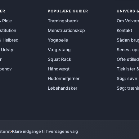
ER
POPULÆRE GUIDER
UNIVERS 
 Pleje
Træningsbænk
Om Velvær
titution
Menstruationskop
Kontakt
 Helbred
Yogapølle
Sådan brug
 Udstyr
Vægtstang
Senest opd
r
Squat Rack
Ofte still
 behov
Håndvægt
Tjeklister 
Hudormefjerner
Søg: søvn
Løbehandsker
Søg: træni
ateret
Klare indgange til hverdagens valg