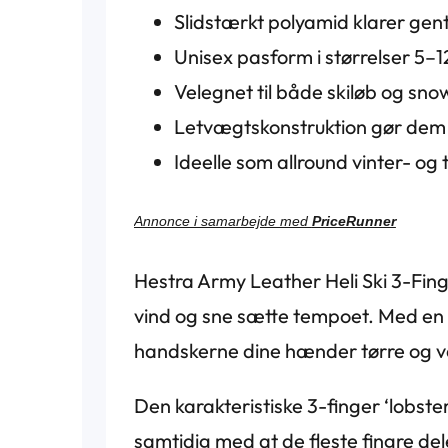
Slidstærkt polyamid klarer gen
Unisex pasform i størrelser 5–1
Velegnet til både skiløb og sn
Letvægtskonstruktion gør dem b
Ideelle som allround vinter- o
Annonce i samarbejde med
PriceRunner
Hestra Army Leather Heli Ski 3-Fing
vind og sne sætte tempoet. Med en 
handskerne dine hænder tørre og v
Den karakteristiske 3-finger ‘lobste
samtidig med at de fleste fingre del