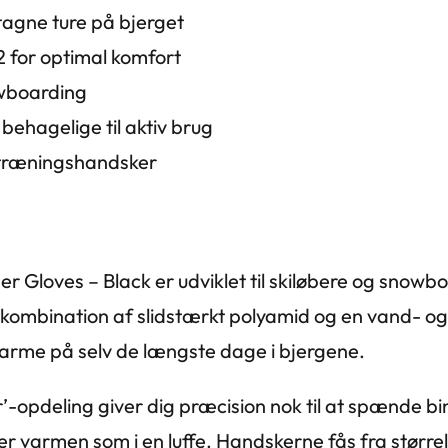
tagne ture på bjerget
2 for optimal komfort
owboarding
ehagelige til aktiv brug
g træningshandsker
er Gloves – Black er udviklet til skiløbere og snowb
kombination af slidstærkt polyamid og en vand- og
arme på selv de længste dage i bjergene.
r’-opdeling giver dig præcision nok til at spænde bi
er varmen som i en luffe. Handskerne fås fra størrel