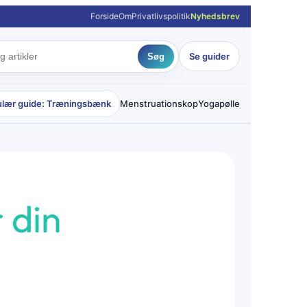
Forside
Om
Privatlivspolitik
Nyhedsbrev
Se guider
Søg
lær guide: Træningsbænk
Menstruationskop
Yogapølle
 din