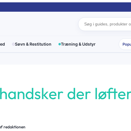
red
Søvn & Restitution
Træning & Udstyr
Popu
andsker der løfter
af redaktionen