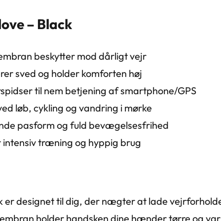
ove – Black
bran beskytter mod dårligt vejr
rer sved og holder komforten høj
spidser til nem betjening af smartphone/GPS
ved løb, cykling og vandring i mørke
ende pasform og fuld bevægelsesfrihed
r intensiv træning og hyppig brug
 er designet til dig, der nægter at lade vejrforh
mbran holder handsken dine hænder tørre og var