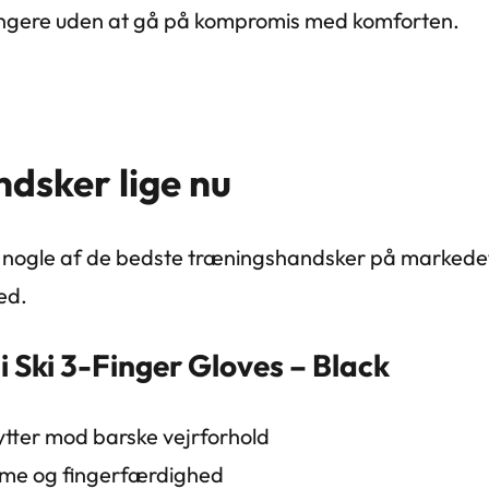
længere uden at gå på kompromis med komforten.
dsker lige nu
f nogle af de bedste træningshandsker på markedet 
ed.
 Ski 3-Finger Gloves – Black
tter mod barske vejrforhold
rme og fingerfærdighed