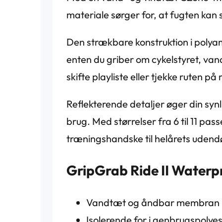
materiale sørger for, at fugten kan s
Den strækbare konstruktion i poly
enten du griber om cykelstyret, va
skifte playliste eller tjekke ruten 
Reflekterende detaljer øger din syn
brug. Med størrelser fra 6 til 11 pa
træningshandske til helårets udendør
GripGrab Ride II Waterp
Vandtæt og åndbar membran h
Isolerende for i genbrugspolye