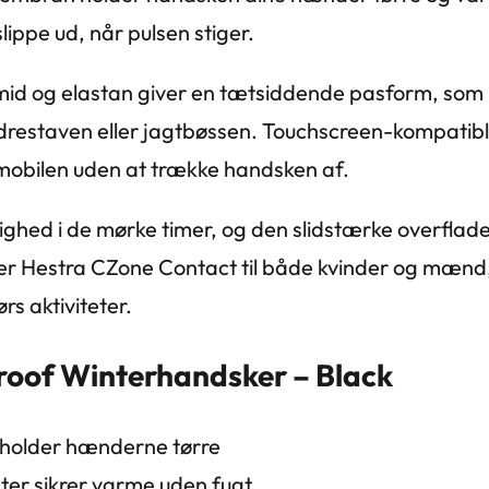
lippe ud, når pulsen stiger.
amid og elastan giver en tætsiddende pasform, so
ndrestaven eller jagtbøssen. Touchscreen-kompatibl
på mobilen uden at trække handsken af.
lighed i de mørke timer, og den slidstærke overflad
sser Hestra CZone Contact til både kvinder og mænd, 
s aktiviteter.
roof Winterhandsker – Black
older hænderne tørre
ster sikrer varme uden fugt