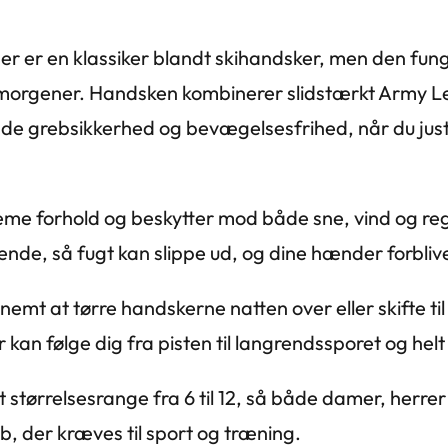
er er en klassiker blandt skihandsker, men den fung
rmorgener. Handsken kombinerer slidstærkt Army Le
de grebsikkerhed og bevægelsesfrihed, når du juster
treme forhold og beskytter mod både sne, vind og r
ende, så fugt kan slippe ud, og dine hænder forbliver
nemt at tørre handskerne natten over eller skifte ti
 kan følge dig fra pisten til langrendssporet og hel
 størrelsesrange fra 6 til 12, så både damer, herrer
, der kræves til sport og træning.