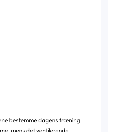
oldene bestemme dagens træning.
me, mens det ventilerende