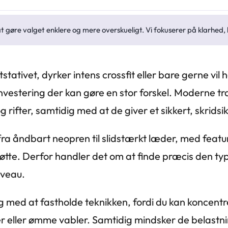
at gøre valget enklere og mere overskueligt. Vi fokuserer på klarhe
stativet, dyrker intens crossfit eller bare gerne vil
investering der kan gøre en stor forskel. Moderne t
rifter, samtidig med at de giver et sikkert, skrid
t fra åndbart neopren til slidstærkt læder, med feat
støtte. Derfor handler det om at finde præcis den 
iveau.
 med at fastholde teknikken, fordi du kan koncentr
r eller ømme vabler. Samtidig mindsker de belast