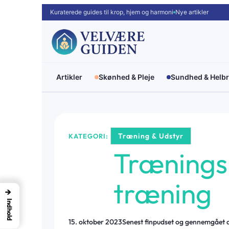
Spring
Kuraterede guides til krop, hjem og harmoni
Nye artikler
til
indhold
Artikler
Skønhed & Pleje
Sundhed & Helb
Træning & Udstyr
KATEGORI:
Træningsh
træning
→
Indhold
15. oktober 2023
Senest finpudset og gennemgået 