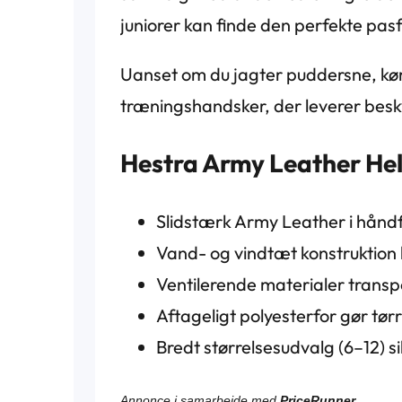
juniorer kan finde den perfekte pas
Uanset om du jagter puddersne, kører
træningshandsker, der leverer be
Hestra Army Leather Heli
Slidstærk Army Leather i håndfl
Vand- og vindtæt konstruktion
Ventilerende materialer trans
Aftageligt polyesterfor gør tør
Bredt størrelsesudvalg (6–12) s
Annonce i samarbejde med
PriceRunner