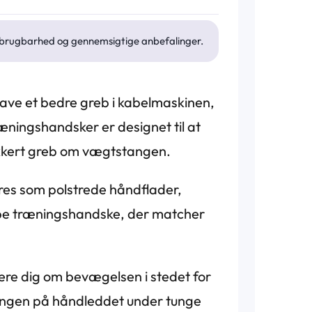
d, brugbarhed og gennemsigtige anbefalinger.
 have et bedre greb i kabelmaskinen,
ræningshandsker er designet til at
sikkert greb om vægtstangen.
ures som polstrede håndflader,
type træningshandske, der matcher
ere dig om bevægelsen i stedet for
ningen på håndleddet under tunge