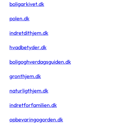
boligarkivet.dk
polen.dk
indretdithjem.dk
hvadbetyder.dk
boligoghverdagsguiden.dk
gronthjem.dk
naturligthjem.dk
indretforfamilien.dk
opbevaringogorden.dk