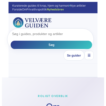
Spring
Kuraterede guides til krop, hjem og harmoni
Nye artikler
Forside
Om
Privatlivspolitik
Nyhedsbrev
til
indhold
Søg
Se guider
☰
ROLIGT OVERBLIK