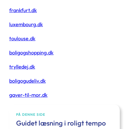
frankfurt.dk
luxembourg.dk
toulouse.dk
boligogshopping.dk
trylledej.dk
boligogudeliv.dk
gaver-til-mor.dk
PÅ DENNE SIDE
Guidet læsning i roligt tempo