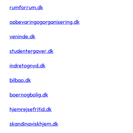
rumforrum.dk
opbevaringogorganisering.dk
veninde.dk
studentergaver.dk
indretognyd.dk
bilbao.dk
boernogbolig.dk
hjemrejsefritid.dk
skandinaviskhjem.dk