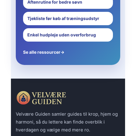
Aftenrutine for bedre søvn
Tjekliste før køb af træningsudstyr
Enkel hudpleje uden overforbrug
Se alle ressourcer
→
Velvære Guiden samler guides til krop, hjem og
harmoni, så du lettere kan finde overblik i
hverdagen og vælge med mere ro.