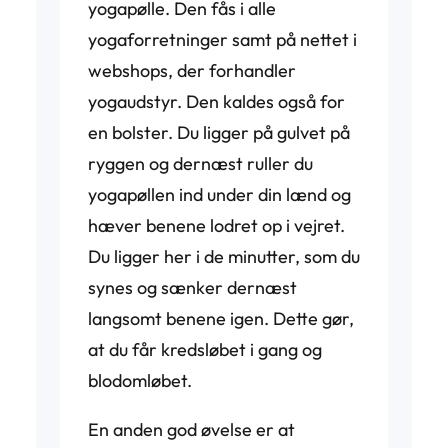
yogapølle. Den fås i alle
yogaforretninger samt på nettet i
webshops, der forhandler
yogaudstyr. Den kaldes også for
en bolster. Du ligger på gulvet på
ryggen og dernæst ruller du
yogapøllen ind under din lænd og
hæver benene lodret op i vejret.
Du ligger her i de minutter, som du
synes og sænker dernæst
langsomt benene igen. Dette gør,
at du får kredsløbet i gang og
blodomløbet.
En anden god øvelse er at