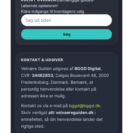
Løbende opdateret
Klare indgange til hverdagens valg
Søg
KONTAKT & UDGIVER
Velvære Guiden udgives af
BGGD Digital
,
CVR:
34482853
, Dalgas Boulevard 48, 2000
Frederiksberg, Danmark. Bemærk, at
personlig henvendelse eller kontakt på
adressen ikke er mulig.
Kontakt os via e-mail på
bggd@bggd.dk
.
Skriv venligst
att: velvaereguiden.dk
i
emnefeltet, så din henvendelse lander det
rigtige sted.