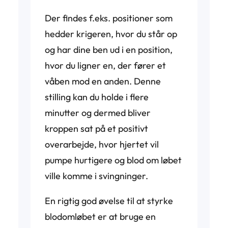
Der findes f.eks. positioner som
hedder krigeren, hvor du står op
og har dine ben ud i en position,
hvor du ligner en, der fører et
våben mod en anden. Denne
stilling kan du holde i flere
minutter og dermed bliver
kroppen sat på et positivt
overarbejde, hvor hjertet vil
pumpe hurtigere og blod om løbet
ville komme i svingninger.
En rigtig god øvelse til at styrke
blodomløbet er at bruge en