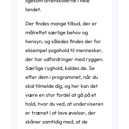
ligesom aftenskolerne i hele
landet.
Der findes mange tilbud, der er
målrettet særlige behov og
hensyn, og således findes der for
eksempel yogahold til mennesker,
der har udfordringer med ryggen.
Særlige ryghold, kaldes de. Se
efter dem i programmet, når du
skal tilmelde dig, og her kan det
være en stor fordel at gå på et
hold, hvor du ved, at underviseren
er trænet i at lave øvelser, der
skåner samtidig med, at de