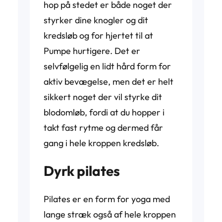
hop på stedet er både noget der
styrker dine knogler og dit
kredsløb og for hjertet til at
Pumpe hurtigere. Det er
selvfølgelig en lidt hård form for
aktiv bevægelse, men det er helt
sikkert noget der vil styrke dit
blodomløb, fordi at du hopper i
takt fast rytme og dermed får
gang i hele kroppen kredsløb.
Dyrk pilates
Pilates er en form for yoga med
lange stræk også af hele kroppen