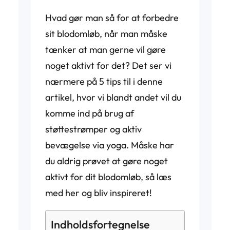
Hvad gør man så for at forbedre
sit blodomløb, når man måske
tænker at man gerne vil gøre
noget aktivt for det? Det ser vi
nærmere på 5 tips til i denne
artikel, hvor vi blandt andet vil du
komme ind på brug af
støttestrømper og aktiv
bevægelse via yoga. Måske har
du aldrig prøvet at gøre noget
aktivt for dit blodomløb, så læs
med her og bliv inspireret!
Indholdsfortegnelse