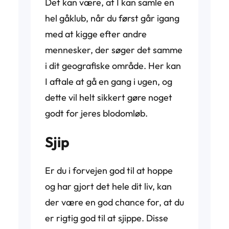
Det kan være, at I kan samle en
hel gåklub, når du først går igang
med at kigge efter andre
mennesker, der søger det samme
i dit geografiske område. Her kan
I aftale at gå en gang i ugen, og
dette vil helt sikkert gøre noget
godt for jeres blodomløb.
Sjip
Er du i forvejen god til at hoppe
og har gjort det hele dit liv, kan
der være en god chance for, at du
er rigtig god til at sjippe. Disse