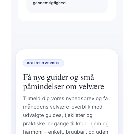
gennemsigtighed.
ROLIGT OVERBLIK
Få nye guider og små
påmindelser om velvære
Tilmeld dig vores nyhedsbrev og få
månedens velvære-overblik med
udvalgte guides, tjeklister og
praktiske indgange til krop, hjem og
harmoni – enkelt, brugbart og uden