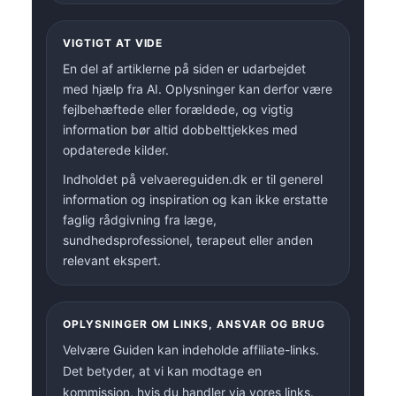
VIGTIGT AT VIDE
En del af artiklerne på siden er udarbejdet
med hjælp fra AI. Oplysninger kan derfor være
fejlbehæftede eller forældede, og vigtig
information bør altid dobbelttjekkes med
opdaterede kilder.
Indholdet på velvaereguiden.dk er til generel
information og inspiration og kan ikke erstatte
faglig rådgivning fra læge,
sundhedsprofessionel, terapeut eller anden
relevant ekspert.
OPLYSNINGER OM LINKS, ANSVAR OG BRUG
Velvære Guiden kan indeholde affiliate-links.
Det betyder, at vi kan modtage en
kommission, hvis du handler via vores links.