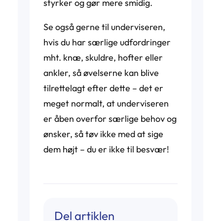
styrker og gør mere smidig.
Se også gerne til underviseren,
hvis du har særlige udfordringer
mht. knæ, skuldre, hofter eller
ankler, så øvelserne kan blive
tilrettelagt efter dette – det er
meget normalt, at underviseren
er åben overfor særlige behov og
ønsker, så tøv ikke med at sige
dem højt – du er ikke til besvær!
Del artiklen