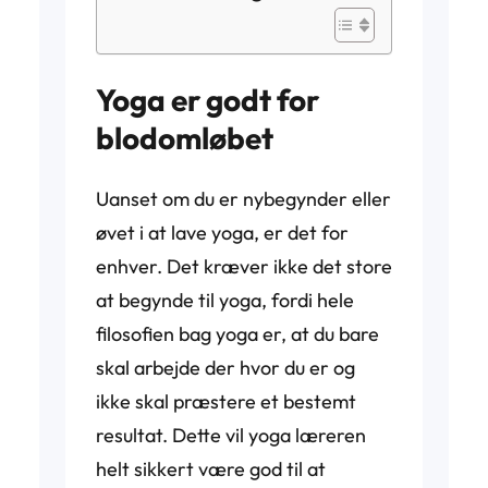
Yoga er godt for
blodomløbet
Uanset om du er nybegynder eller
øvet i at lave yoga, er det for
enhver. Det kræver ikke det store
at begynde til yoga, fordi hele
filosofien bag yoga er, at du bare
skal arbejde der hvor du er og
ikke skal præstere et bestemt
resultat. Dette vil yoga læreren
helt sikkert være god til at